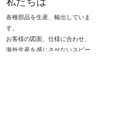
​私たちは
​各種部品を生産、輸出していま
す。
お客様の図面、仕様に合わせ、
海外生産を感じさせないスピー
ディー且的確な対応で、生産現
地から日本人が対応し、図面検
討から、生産管理と検査、そし
て出荷手配まで、一貫したサポ
ートを、お客様の生産ラインと
一体になって提供しておりま
す。