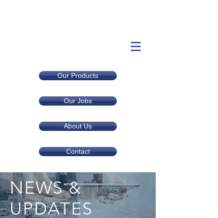
Our Products
Our Jobs
About Us
Contact
NEWS &
UPDATES